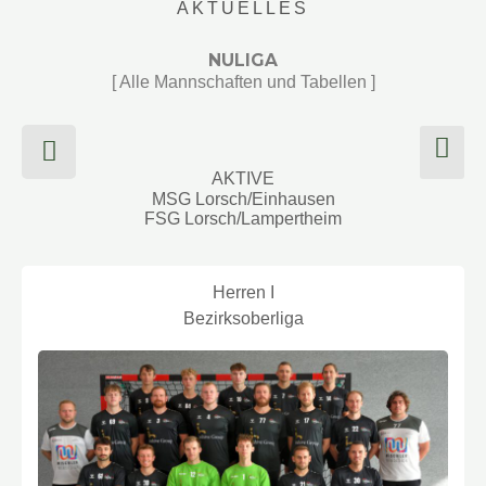
k
a
e
AKTUELLES
m
NULIGA
[ Alle Mannschaften und Tabellen ]
E
n
AKTIVE
v
MSG Lorsch/Einhausen
e
FSG Lorsch/Lampertheim
l
o
Herren I
p
Bezirksoberliga
e