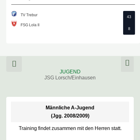
TV Trebur
43
FSG Lola II
8
E
n
JUGEND
v
JSG Lorsch/Einhausen
e
l
o
p
Männliche A-Jugend
e
(Jgg. 2008/2009)
Training findet zusammen mit den Herren statt.